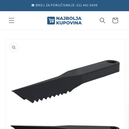
Preskoči
☎️ BROJ ZA PORUČIVANJE: 011 441 9449
na
sadržaj
Košarica
Preskoči do
informacija
o
proizvodu