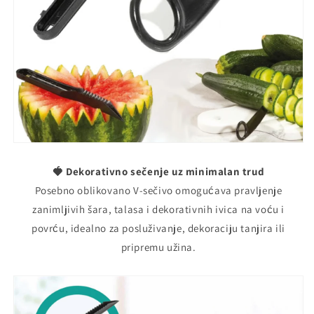
🍓 Dekorativno sečenje uz minimalan trud
Posebno oblikovano V-sečivo omogućava pravljenje
zanimljivih šara, talasa i dekorativnih ivica na voću i
povrću, idealno za posluživanje, dekoraciju tanjira ili
pripremu užina.