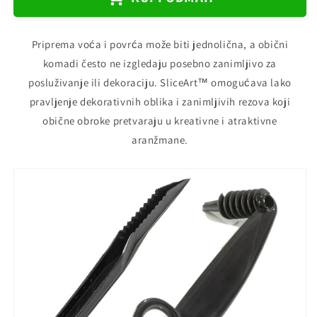
-
-
Nož
Nož
za
za
Priprema voća i povrća može biti jednolična, a obični
Voće
Voće
komadi često ne izgledaju posebno zanimljivo za
i
i
posluživanje ili dekoraciju. SliceArt™ omogućava lako
Povrće
Povrće
(Set
(Set
pravljenje dekorativnih oblika i zanimljivih rezova koji
od
od
obične obroke pretvaraju u kreativne i atraktivne
2
2
aranžmane.
Noža)
Noža)