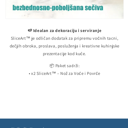
🍉 Idealan za dekoraciju i serviranje
SliceArt™ je odličan dodatak za pripremu voćnih tacni,
dečjih obroka, proslava, posluženja i kreativne kuhinjske
prezentacije kod kuće.
📦 Paket sadrži:
• x2 SliceArt™ – Nož za Voće i Povrće
Share